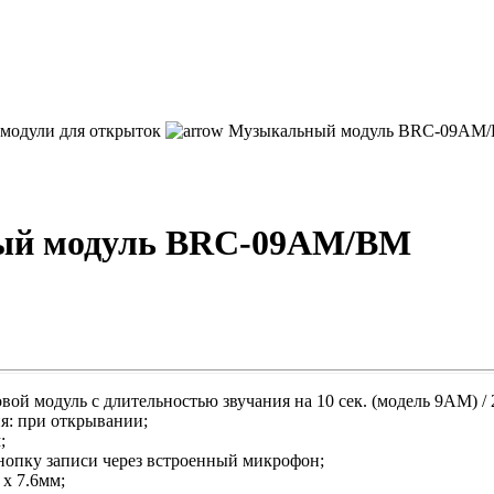
 модули для открыток
Музыкальный модуль BRC-09AM
ый модуль BRC-09AM/BM
й модуль с длительностью звучания на 10 сек. (модель 9AM) / 2
ия: при открывании;
;
кнопку записи через встроенный микрофон;
 х 7.6мм;