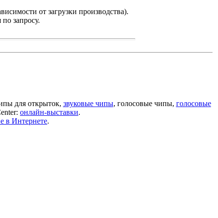
ависимости от загрузки производства).
 по запросу.
ипы для открыток,
звуковые чипы
, голосовые чипы,
голосовые
enter:
онлайн-выставки
.
е в Интернете
.