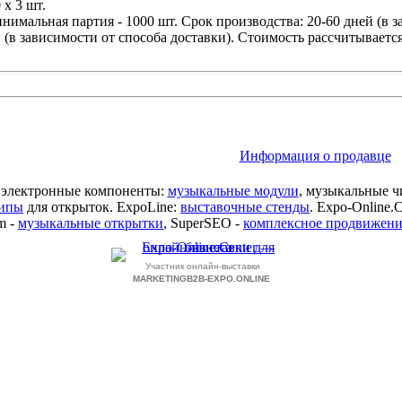
х 3 шт.
инимальная партия - 1000 шт. Срок производства: 20-60 дней (в з
 (в зависимости от способа доставки). Стоимость рассчитывается
Информация о продавце
е электронные компоненты:
музыкальные модули
, музыкальные ч
чипы
для открыток. ExpoLine:
выставочные стенды
. Expo-Online.C
m -
музыкальные открытки
, SuperSEO -
комплексное продвижени
Участник онлайн-выставки
MARKETINGB2B-EXPO.ONLINE