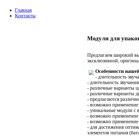
Главная
Контакты
Модули для упаков
Предлагаем широкий вы
эксклюзивной, оригинал
Особенности нашей
- длительность звуч
- длительность звучани
- различные варианты ц
- различные варианты д
- предлагаются различн
- возможно применение
- уникальные модули с
- возможно применение E
- возможно применение
- для достижения опти
элементов питания (бата