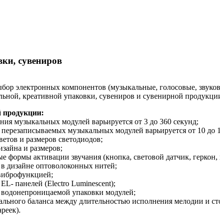
ки, сувениров
бор электронных компонентов (музыкальные, голосовые, звуков
ьной, креативной упаковки, сувениров и сувенирной продукции
 продукции:
ания музыкальных модулей варьируется от 3 до 360 секунд;
я перезаписываемых музыкальных модулей варьируется от 10 до 1
ветов и размеров светодиодов;
изайна и размеров;
ые формы активации звучания (кнопка, световой датчик, геркон, 
 в дизайне оптоволоконных нитей;
 виброфункцией;
L- панелей (Electro Luminescent);
 водонепроницаемой упаковки модулей;
мального баланса между длительностью исполнения мелодии и с
реек).