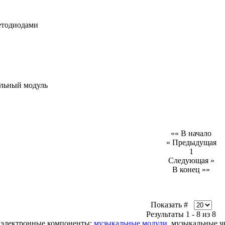
етодиодами
льный модуль
«« В начало
« Предыдущая
1
Следующая »
В конец »»
Показать #
Результаты 1 - 8 из 8
е электронные компоненты:
музыкальные модули
, музыкальные ч